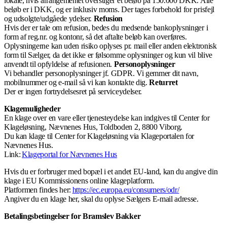
lokale, hvis arrangementet overstiger et beløb på 150.000 DKK. Alle
beløb er i DKK, og er inklusiv moms. Der tages forbehold for prisfejl
og udsolgte/udgåede ydelser.
Refusion
Hvis der er tale om refusion, bedes du medsende bankoplysninger i
form af reg.nr. og kontonr, så det aftalte beløb kan overføres.
Oplysningerne kan uden risiko oplyses pr. mail eller anden elektronisk
form til Sælger, da det ikke er følsomme oplysninger og kun vil blive
anvendt til opfyldelse af refusionen.
Personoplysninger
Vi behandler personoplysninger jf. GDPR. Vi gemmer dit navn,
mobilnummer og e-mail så vi kan kontakte dig.
Returret
Der er ingen fortrydelsesret på serviceydelser.
Klagemuligheder
En klage over en vare eller tjenesteydelse kan indgives til Center for
Klageløsning, Nævnenes Hus, Toldboden 2, 8800 Viborg.
Du kan klage til Center for Klageløsning via Klageportalen for
Nævnenes Hus.
Link:
Klageportal for Nævnenes Hus
Hvis du er forbruger med bopæl i et andet EU-land, kan du angive din
klage i EU Kommissionens online klageplatform.
Platformen findes her:
https://ec.europa.eu/consumers/odr/
Angiver du en klage her, skal du oplyse Sælgers E-mail adresse.
Betalingsbetingelser for Bramslev Bakker