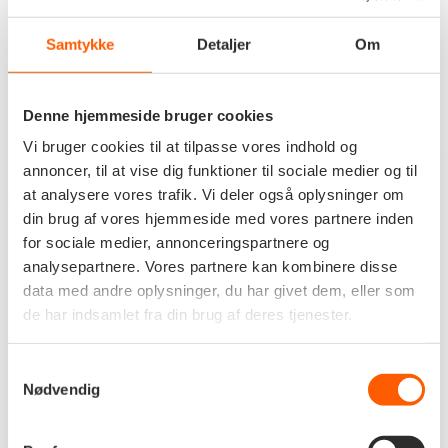
Ved booking af lokale samt accept af menutilbud kan Bramslev
Samtykke
Detaljer
Om
Bakker kræve et reservationsgebyr som en del af den samlede
betaling.
Depositummet på minimum
5.000 kr.
er ikke refunderbart ved
aflysning
Denne hjemmeside bruger cookies
Vi bruger cookies til at tilpasse vores indhold og
Ved aflysning af hele arrangementet eller reduktion i deltagerantal
gælder ovenstående afbestillingsgebyrer.
annoncer, til at vise dig funktioner til sociale medier og til
at analysere vores trafik. Vi deler også oplysninger om
Booking Procedure
din brug af vores hjemmeside med vores partnere inden
Forespørg på ledige datoer via telefon, e-mail eller ved at besøge
for sociale medier, annonceringspartnere og
os.
analysepartnere. Vores partnere kan kombinere disse
Når vi har aftalt en dato, modtager du en faktura på depositum.
data med andre oplysninger, du har givet dem, eller som
de har indsamlet fra din brug af deres tjenester.
Reserveringen er gyldig, når depositummet er betalt og registreret
på vores konto. Depositummet tilbagebetales ikke ved aflysning
(se ovenstående betingelser).
Samtykkevalg
Nødvendig
Send en mail til
kontakt@bramslevbakker.dk
med kvittering for
overførsel af depositum.
Du modtager en bekræftelse på bookingen, når vi har registreret