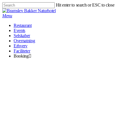
Skip
Hit enter to search or ESC to close
to
Close
main
Search
Menu
content
Restaurant
Events
Selskaber
Overnatning
Erhverv
Faciliteter
Booking