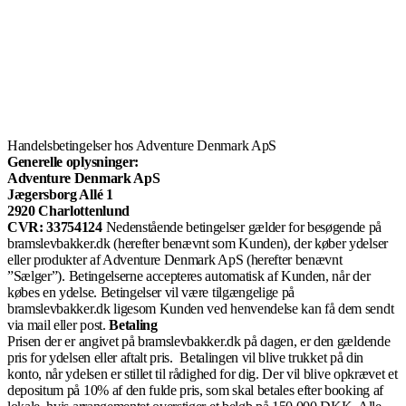
Handelsbetingelser hos Adventure Denmark ApS
Generelle oplysninger:
Adventure Denmark ApS
Jægersborg Allé 1
2920 Charlottenlund
CVR: 33754124
Nedenstående betingelser gælder for besøgende på
bramslevbakker.dk (herefter benævnt som Kunden), der køber ydelser
eller produkter af Adventure Denmark ApS (herefter benævnt
”Sælger”).
Betingelserne accepteres automatisk af Kunden, når der
købes en ydelse. Betingelser vil være tilgængelige på
bramslevbakker.dk ligesom Kunden ved henvendelse kan få dem sendt
via mail eller post.
Betaling
Prisen der er angivet på bramslevbakker.dk på dagen, er den gældende
pris for ydelsen eller aftalt pris. Betalingen vil blive trukket på din
konto, når ydelsen er stillet til rådighed for dig. Der vil blive opkrævet et
depositum på 10% af den fulde pris, som skal betales efter booking af