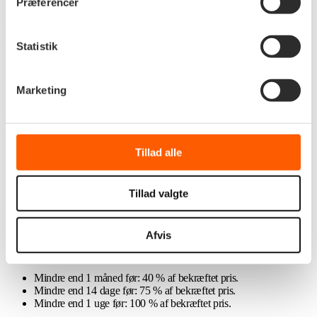
Præferencer
din indbetaling.
Kontakt os for yderligere information eller ved spørgsmål.
Statistik
Kontaktoplysninger:
Telefon: +45 73 70 66 08
E-mail:
kontakt@bramslevbakker.dk
Marketing
Betalingsbetingelser for Bramslev Bakker
En booking opfattes som accept af vores betalingsbetingelser. Reglerne
Tillad alle
gælder for private fester, events og arrangementer på Bramslev Bakker.
Minimumsbeløb for depositum er 12.500 kr. En forespørgsel på en dato
er kun en reservation/booking, hvis depositum/reservationsgebyr er
indbetalt. Man kan altså ikke reservere/holde på en dato uden at betale
Tillad valgte
depositum.
Afbestilling og ændring af dato
Afvis
Arrangementer under 15 personer:
Mindre end 1 måned før: 40 % af bekræftet pris.
Mindre end 14 dage før: 75 % af bekræftet pris.
Mindre end 1 uge før: 100 % af bekræftet pris.