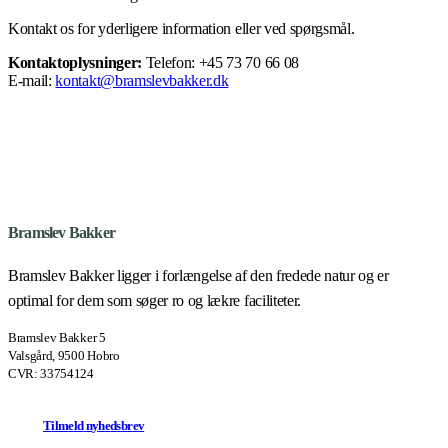
Kontakt os for yderligere information eller ved spørgsmål.
Kontaktoplysninger:
Telefon: +45 73 70 66 08
E-mail:
kontakt@bramslevbakker.dk
Bramslev Bakker
Bramslev Bakker ligger i forlængelse af den fredede natur og er
optimal for dem som søger ro og lækre faciliteter.
Bramslev Bakker 5
Valsgård, 9500 Hobro
CVR: 33754124
T
i
l
m
e
l
d
n
y
h
e
d
s
b
r
e
v