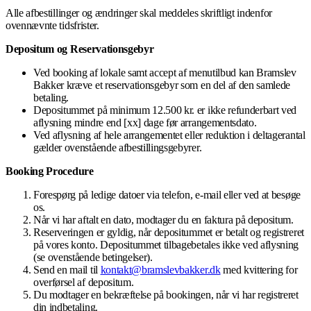
Alle afbestillinger og ændringer skal meddeles skriftligt indenfor
ovennævnte tidsfrister.
Depositum og Reservationsgebyr
Ved booking af lokale samt accept af menutilbud kan Bramslev
Bakker kræve et reservationsgebyr som en del af den samlede
betaling.
Depositummet på minimum 12.500 kr. er ikke refunderbart ved
aflysning mindre end [xx] dage før arrangementsdato.
Ved aflysning af hele arrangementet eller reduktion i deltagerantal
gælder ovenstående afbestillingsgebyrer.
Booking Procedure
Forespørg på ledige datoer via telefon, e-mail eller ved at besøge
os.
Når vi har aftalt en dato, modtager du en faktura på depositum.
Reserveringen er gyldig, når depositummet er betalt og registreret
på vores konto. Depositummet tilbagebetales ikke ved aflysning
(se ovenstående betingelser).
Send en mail til
kontakt@bramslevbakker.dk
med kvittering for
overførsel af depositum.
Du modtager en bekræftelse på bookingen, når vi har registreret
din indbetaling.