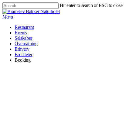
Skip
Hit enter to search or ESC to close
to
Close
main
Search
Menu
content
Restaurant
Events
Selskaber
Overnatning
Erhverv
Faciliteter
Booking